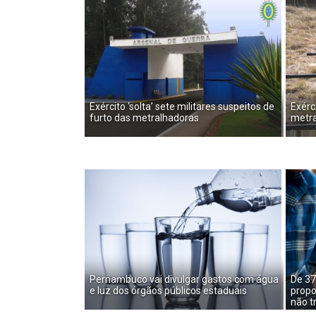
Exército ‘solta’ sete militares suspeitos de
Exérci
furto das metralhadoras
metra
Pernambuco vai divulgar gastos com água
De 37
e luz dos órgãos públicos estaduais
propo
não t