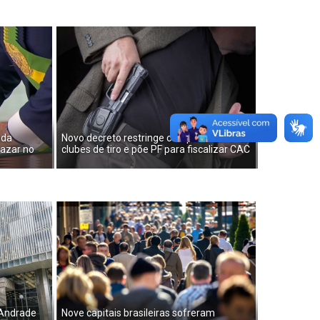
ida
Novo decreto restringe compra de arma e
 azar no
clubes de tiro e põe PF para fiscalizar CAC
 Andrade
Nove capitais brasileiras sofreram