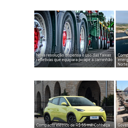
Nova resolução dispensa o uso das faixas
Compl
refletivas que equipara picape a caminhão
energ
Norte
Compacto elétrico de R$ 55 mil: Conheça
Gover