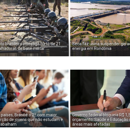
to brasileiro investiga furto de 21
Seca faz usina suspender gera
lhadoras de base militar
energia em Rondônia
 países, Brasil é o 2º com maior
Governo federal bloqueia R$ 1,5
rção de jovens que não estudam e
orçamento; Saúde e Educação 
rabalham
áreas mais afetadas