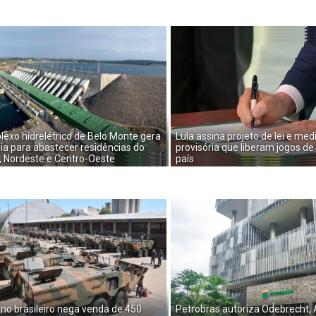
exo hidrelétrico de Belo Monte gera
Lula assina projeto de lei e med
ia para abastecer residências do
provisória que liberam jogos de
, Nordeste e Centro-Oeste
país
no brasileiro nega venda de 450
Petrobras autoriza Odebrecht,