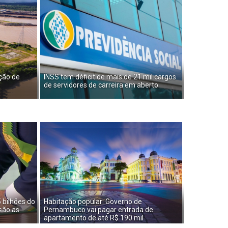
ção de
INSS tem déficit de mais de 21 mil cargos
de servidores de carreira em aberto
 bilhões do
Habitação popular: Governo de
são as
Pernambuco vai pagar entrada de
apartamento de até R$ 190 mil