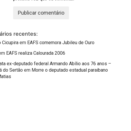
rios recentes:
 Cicupira
em
EAFS comemora Jubileu de Ouro
em
EAFS realiza Calourada 2006
mata ex-deputado federal Armando Abílio aos 76 anos –
á do Sertão
em
Morre o deputado estadual paraibano
Matias