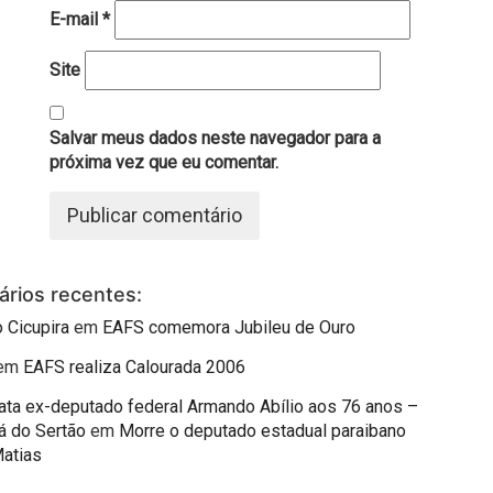
E-mail
*
Site
Salvar meus dados neste navegador para a
próxima vez que eu comentar.
rios recentes:
 Cicupira
em
EAFS comemora Jubileu de Ouro
em
EAFS realiza Calourada 2006
mata ex-deputado federal Armando Abílio aos 76 anos –
á do Sertão
em
Morre o deputado estadual paraibano
Matias