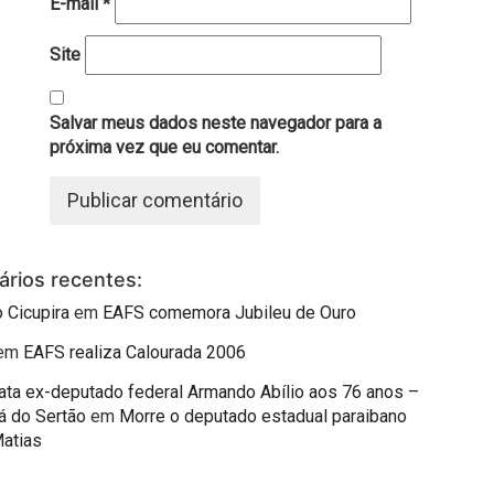
E-mail
*
Site
Salvar meus dados neste navegador para a
próxima vez que eu comentar.
rios recentes:
 Cicupira
em
EAFS comemora Jubileu de Ouro
em
EAFS realiza Calourada 2006
mata ex-deputado federal Armando Abílio aos 76 anos –
á do Sertão
em
Morre o deputado estadual paraibano
Matias