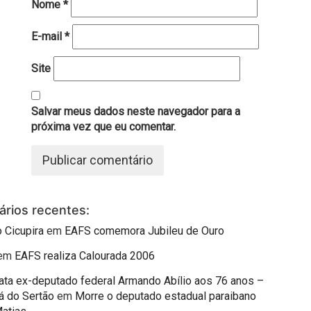
Nome
*
E-mail
*
Site
Salvar meus dados neste navegador para a
próxima vez que eu comentar.
rios recentes:
 Cicupira
em
EAFS comemora Jubileu de Ouro
em
EAFS realiza Calourada 2006
mata ex-deputado federal Armando Abílio aos 76 anos –
á do Sertão
em
Morre o deputado estadual paraibano