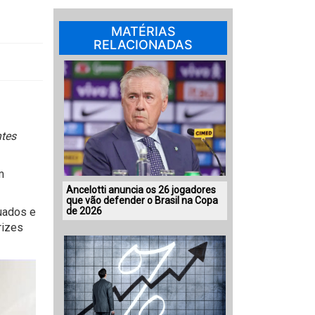
MATÉRIAS
RELACIONADAS
tes
m
Ancelotti anuncia os 26 jogadores
que vão defender o Brasil na Copa
uados e
de 2026
rizes