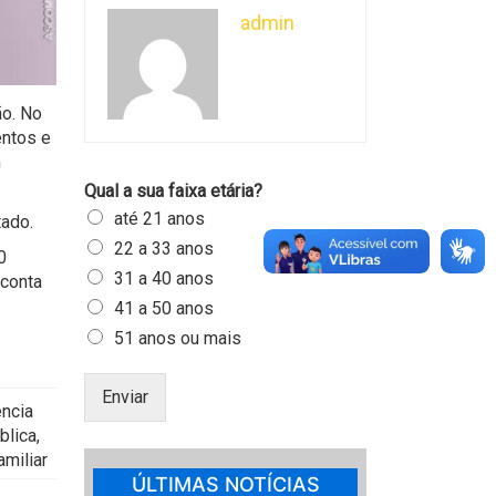
admin
ão. No
entos e
m
Qual a sua faixa etária?
até 21 anos
tado.
22 a 33 anos
0
31 a 40 anos
 conta
41 a 50 anos
51 anos ou mais
Enviar
ência
blica,
amiliar
ÚLTIMAS NOTÍCIAS