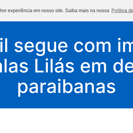
Início
Política d
lhor experiência em nosso site. Saiba mais na nossa
vil segue com 
las Lilás em d
paraibanas