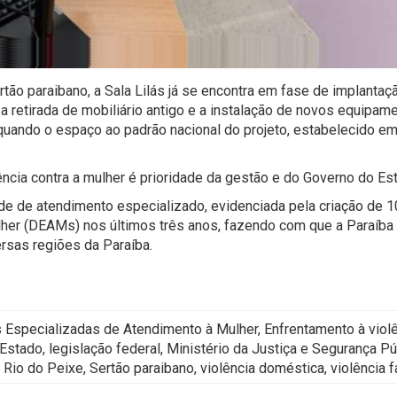
tão paraibano, a Sala Lilás já se encontra em fase de implantaç
a retirada de mobiliário antigo e a instalação de novos equipam
dequando o espaço ao padrão nacional do projeto, estabelecido e
lência contra a mulher é prioridade da gestão e do Governo do Es
e de atendimento especializado, evidenciada pela criação de 1
her (DEAMs) nos últimos três anos, fazendo com que a Paraíba
rsas regiões da Paraíba.
Especializadas de Atendimento à Mulher, Enfrentamento à viol
 Estado, legislação federal, Ministério da Justiça e Segurança Pú
o Rio do Peixe, Sertão paraibano, violência doméstica, violência f