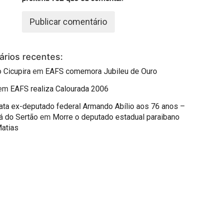
rios recentes:
 Cicupira
em
EAFS comemora Jubileu de Ouro
em
EAFS realiza Calourada 2006
mata ex-deputado federal Armando Abílio aos 76 anos –
á do Sertão
em
Morre o deputado estadual paraibano
Matias