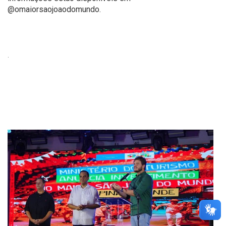
@omaiorsaojoaodomundo.
.